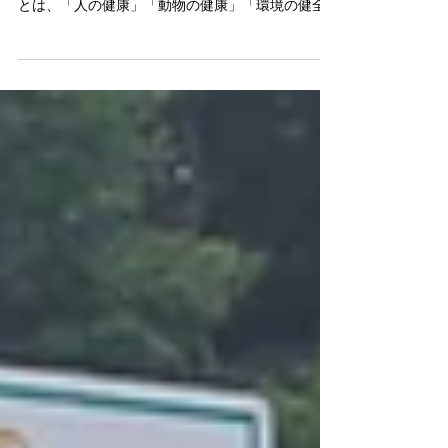
北海道の旅は温泉旅行ではなく、【ワンヘルスサ
ミット】が主な目的！ ワンヘルス（One Health）
とは、「人の健康」「動物の健康」「環境の健全
性」を1つの健康として一体的に守っていくという
世界的な考え方。 人間の眼だけではなく、動物の
眼、地球の眼、3つの眼から見て「三方良し」にし
ていく、という考え方は極めて重要だと思う。
「ワンヘルス（One Health）」のように複雑な要素
が同時に関わっているものを、具体的にどう実現
するのか？ 今回のシンポジウムは【DAO（分散
型自律組織）】を一つの突破口にしようというア
イディアがあり、そこに強く共鳴した。私も、温
泉の未来を「コモンズ（共有財産）」考える上で
【DAO（分散型自律組織）】が突破口だと思ってい
るから。 DAO（分散型自律組織）とは、中央管理
者が存在せず、参加者同士がブロックチェーン上
で自律的に運営する場のこと。 株式会社のような
トップダウン型ではなく、フラットな関係を大切
にする。 温泉で言えば、温泉資源を守る（源泉の
適正管理、配管の修繕、景観保全・・・）には多