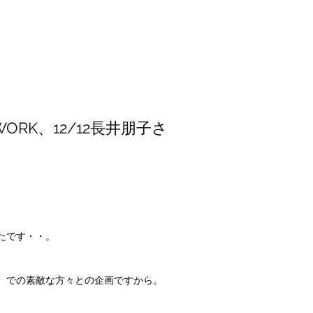
ORK、12/12長井朋子さ
たです・・。
）での素敵な方々との企画ですから。