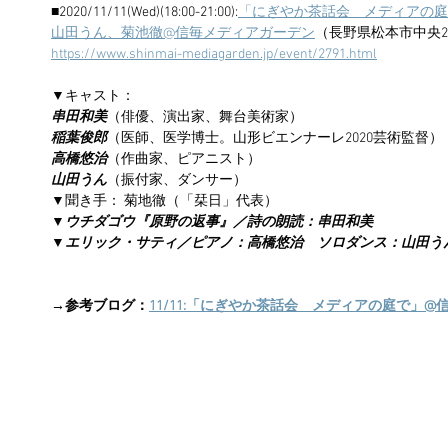
■2020/11/11(Wed)(18:00-21:00):
「にぎやか茶話会　メディアの庭
山田うん、菊池徹@信毎メディアガーデン
（長野県松本市中央2-
https://www.shinmai-mediagarden.jp/event/2791.html
▼キャスト：
串田和美
（俳優、演出家、舞台美術家）
稲葉俊郎
（医師、医学博士。山形ビエンナーレ2020芸術監督）
高橋悠治
（作曲家、ピアニスト）
山田うん
（振付家、ダンサー）
▼聞き手： 菊地徹（「栞日」代表）
▼ウチダゴウ『原野の返事』／詩の朗読：串田和美
▼エリック・サティ／ピアノ：高橋悠治　ソロダンス：山田う
→参考ブログ：
11/11:「にぎやか茶話会　メディアの庭で」