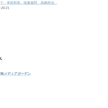
で」串田和美、稲葉俊郎、高橋悠治、
20-2）
ん
@信毎メディアガーデン