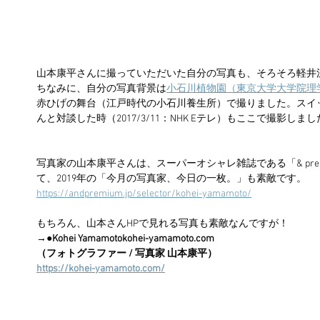
山本康平さんに撮っていただいた自分の写真も、そろそろ軽井
ちなみに、自分の写真背景は
小石川植物園（東京大学大学院理
赤ひげの舞台（江戸時代の小石川養生所）で撮りました。スイ
んと対談した時（2017/3/11：NHK Eテレ）もここで撮影し
写真家の山本康平さんは、スーパーオシャレ雑誌である「& pre
て、2019年の「今月の写真家、今日の一枚。」も素敵です。
https://andpremium.jp/selector/kohei-yamamoto/
もちろん、山本さんHPで見れる写真も素敵なんですが！
→
●Kohei Yamamotokohei-yamamoto.com
（フォトグラファー / 写真家 山本康平）
https://kohei-yamamoto.com/