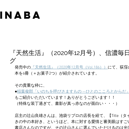
 INABA
『天然生活』（2020年12月号）、信濃
グ
発売中の
『天然生活』（2020年12月号（Vol.186））
にて、荻窪の
本を6冊（＋お菓子2つ）が紹介されています。
その貴重な枠に、
●
稲葉俊郎「いのちを呼びさますもの —ひとのこころとからだ」
もご紹介いただいています！ありがとうございます！！
（特殊な装丁過ぎて、書影が真っ赤なのが面白い・・・）
店主の辻山良雄さんは、池袋リブロの店長を経て、【Title（
きの中の本好き、というほど、本に対する愛情と審美眼はすご
書店さんなのですが、その辻山さんに選んでいただけるのは光