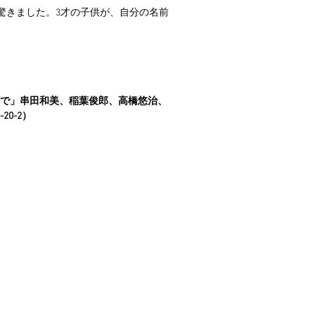
驚きました。3才の子供が、自分の名前
　メディアの庭で」串田和美、稲葉俊郎、高橋悠治、
0-2）