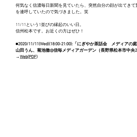
何気なく信濃毎日新聞を見ていたら、突然自分の顔が出てきて
を連呼していたので気づきました。笑
11/11という1並びの縁起のいい日。
信州松本です。お近くの方はぜひ！
■2020/11/11(Wed)(18:00-21:00):「にぎやか茶話会
山田うん、菊池徹@信毎メディアガーデン（長野県松本市中央2-2
→
Web
(
PDF
)