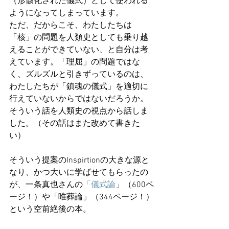
（形骸化された儀式）として使われる
ようになってしまっています。
ただ、だからこそ、わたしたちは
「核」の問題を人類史としても乗り越
えることができていない、と自分は考
えています。「理屈」の問題ではな
く、ズルズルと引きずっているのは、
わたしたちが「鎮魂の儀式」を適切に
行えていないからではないだろうか。
そういう話を人類史の視点から話しま
した。（その話はまた改めて書きた
い）
そういう提案のInspirtionの大きな源と
なり、かつ大いに学ばせてもらったの
が、一条真也さんの
「儀式論
」（600ペ
ージ！）や「唯葬論」（344ページ！）
という空前絶後の本。