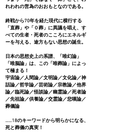
れわれの営為のおおもとなのである。
終戦から70年を経た現代に横行する
「直葬」や「０葬」に異議を唱え、す
べての生者・死者のこころにエネルギ
ーを与える、途方もない思想の誕生。
日本の思想史上の系譜、「唯幻論」
「唯脳論」は、この「唯葬論」によっ
て極まる！
宇宙論／人間論／文明論／文化論／神
話論／哲学論／芸術論／宗教論／他界
論／臨死論／怪談論／幽霊論／死者論
／先祖論／供養論／交霊論／悲嘆論／
葬儀論
……18のキーワードから明らかになる、
死と葬儀の真実！