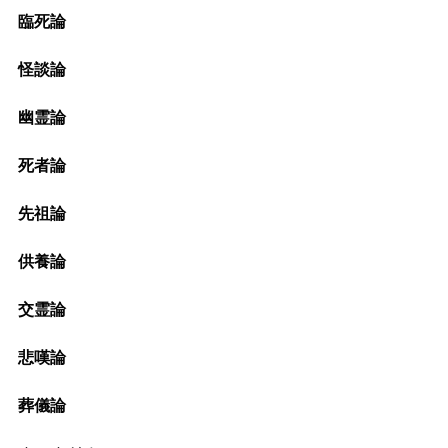
臨死論
怪談論
幽霊論
死者論
先祖論
供養論
交霊論
悲嘆論
葬儀論