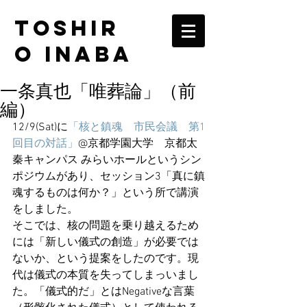
TOSHIR
O INABA
一条真也「唯葬論」（前
編）
12/9(Sat)に
「核と鎮魂　市民会議　第1
回目の対話」
@京都学園大学　京都太
秦キャンパス みらいホールというシン
ポジウムがあり、セッション3「真に鎮
魂するものは何か？」という所で講演
をしました。
そこでは、核の問題を乗り越えるため
には「新しい儀式の創造」が必要では
ないか、という提案をしたのです。現
代は儀式の本質を失ってしまっいまし
た。「儀式的だ」とはNegativeな言葉