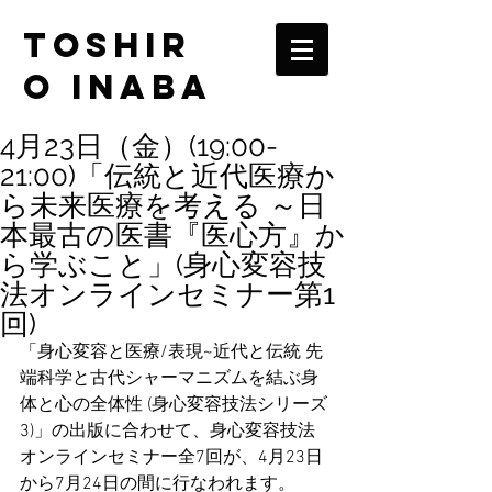
TOSHIR
O INABA
4月23日（金）(19:00-
21:00)「伝統と近代医療か
ら未来医療を考える ～日
本最古の医書『医心方』か
ら学ぶこと」(身心変容技
法オンラインセミナー第1
回)
「身心変容と医療/表現~近代と伝統 先
端科学と古代シャーマニズムを結ぶ身
体と心の全体性 (身心変容技法シリーズ
3)」の出版に合わせて、身心変容技法
オンラインセミナー全7回が、4月23日
から7月24日の間に行なわれます。