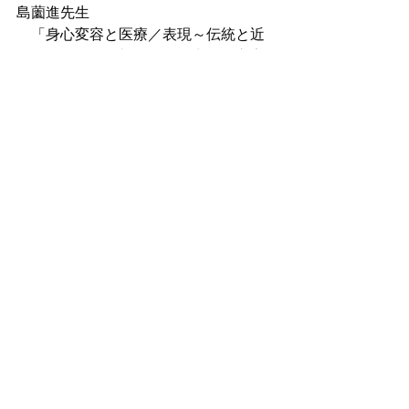
島薗進先生
　「身心変容と医療／表現～伝統と近
代――総括と展望～霊的暴力と身心変
容の社会的展開」
■当日のプログラム
〇第1回～第6回
　・全体趣旨説明、講師紹介（鎌田東
二）
　・各講師による講義　60～70分
　・各回講師と鎌田氏による対談　15
～20分
　・Q&A
　＊その他、各回の紹介は追記します