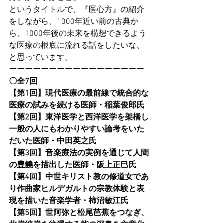
というタイトルで、『医心方』の紹介
をしながら、1000年近い前の古典か
ら、1000年後の未来を構想できるよう
な医療の根底に流れる話をしたいな、
と思っています。
ーーーーーーーーーーーーーーーーー
〇全7回
【第1回】現代医療の最前線で統合的な
医療の試みを続ける医師・稲葉俊郎氏
【第2回】東洋医学と西洋医学を架橋し
一般の人にもわかりやすい論考をいた
だいた医師・中田英之氏
【第3回】音楽療法の実例を通じて人間
の豊饒を描出した医師・阪上正巳氏
【第4回】中世キリスト教の修道女であ
り作曲家ヒルデガルトの宗教体験と表
現を描いた音楽学者・柿沼敏江氏
【第5回】世阿弥と松尾芭蕉をつなぎ、