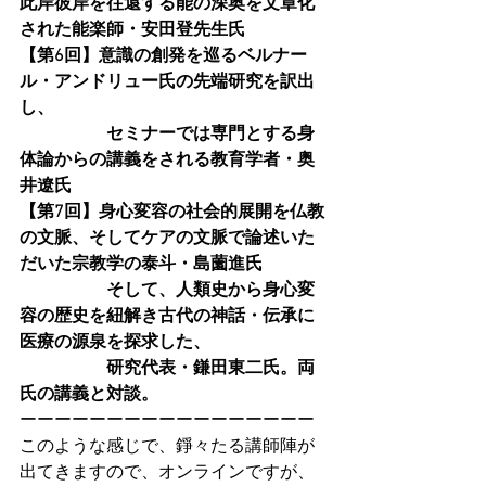
此岸彼岸を往還する能の深奥を文章化
された能楽師・安田登先生氏
【第6回】意識の創発を巡るベルナー
ル・アンドリュー氏の先端研究を訳出
し、
　　　　　セミナーでは専門とする身
体論からの講義をされる教育学者・奥
井遼氏
【第7回】身心変容の社会的展開を仏教
の文脈、そしてケアの文脈で論述いた
だいた宗教学の泰斗・島薗進氏
　　　　　そして、人類史から身心変
容の歴史を紐解き古代の神話・伝承に
医療の源泉を探求した、
　　　　　研究代表・鎌田東二氏。両
氏の講義と対談。
ーーーーーーーーーーーーーーーーー
このような感じで、錚々たる講師陣が
出てきますので、オンラインですが、