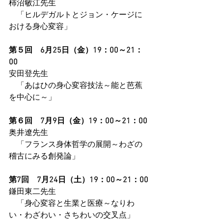
柿沼敏江先生
　「ヒルデガルトとジョン・ケージに
おける身心変容」
第５回　6月25日（金）19：00～21：
00
安田登先生
　「あはひの身心変容技法～能と芭蕉
を中心に～」
第６回　7月9日（金）19：00～21：00
奥井遼先生
　「フランス身体哲学の展開～わざの
稽古にみる創発論」
第7回　7月24日（土）19：00～21：00
鎌田東二先生
　「身心変容と生業と医療～なりわ
い・わざわい・さちわいの交叉点」