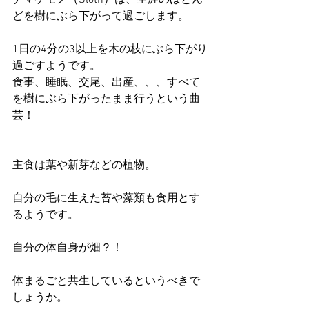
ナマケモノ（Sloth）は、生涯のほとん
どを樹にぶら下がって過ごします。
1日の4分の3以上を木の枝にぶら下がり
過ごすようです。
食事、睡眠、交尾、出産、、、すべて
を樹にぶら下がったまま行うという曲
芸！
主食は葉や新芽などの植物。
自分の毛に生えた苔や藻類も食用とす
るようです。
自分の体自身が畑？！
体まるごと共生しているというべきで
しょうか。