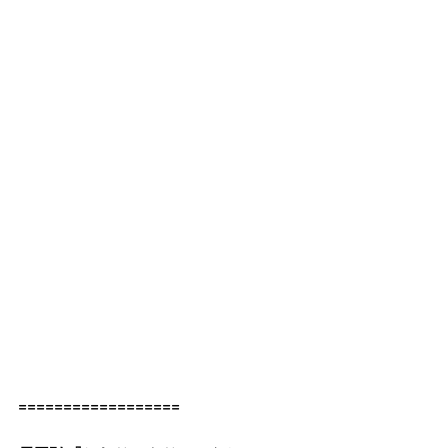
==================