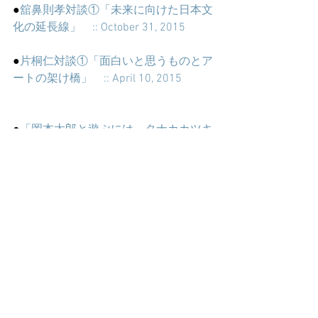
●
舘鼻則孝対談①「未来に向けた日本文
化の延長線」　:: October 31, 2015
●
片桐仁対談①「面白いと思うものとア
ートの架け橋」　:: April 10, 2015
●
「岡本太郎と遊ぶには」タナカカツキ
対談①　:: February 14, 2015