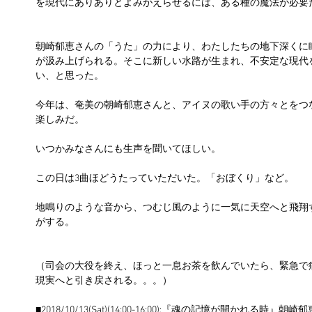
を現代にありありとよみがえらせるには、ある種の魔法が必要
朝崎郁恵さんの「うた」の力により、わたしたちの地下深くに
が汲み上げられる。そこに新しい水路が生まれ、不安定な現代
い、と思った。
今年は、奄美の朝崎郁恵さんと、アイヌの歌い手の方々とをつ
楽しみだ。
いつかみなさんにも生声を聞いてほしい。
この日は3曲ほどうたっていただいた。「おぼくり」など。
地鳴りのような音から、つむじ風のように一気に天空へと飛翔
がする。
（司会の大役を終え、ほっと一息お茶を飲んでいたら、緊急で
現実へと引き戻される。。。）
■2018/10/13(Sat)(14:00-16:00):『魂の記憶が開か