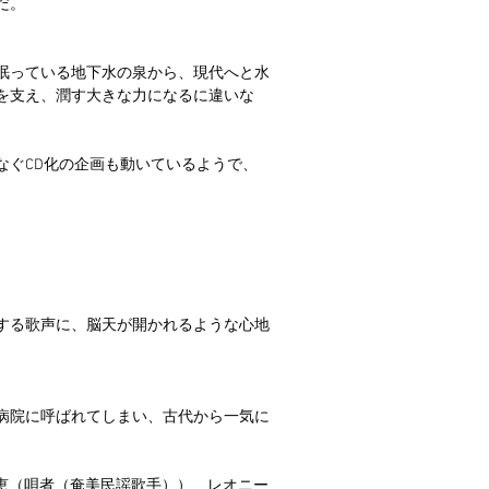
だ。
眠っている地下水の泉から、現代へと水
を支え、潤す大きな力になるに違いな
なぐCD化の企画も動いているようで、
する歌声に、脳天が開かれるような心地
病院に呼ばれてしまい、古代から一気に
れる時』朝崎郁恵（唄者（奄美民謡歌手））、レオニー