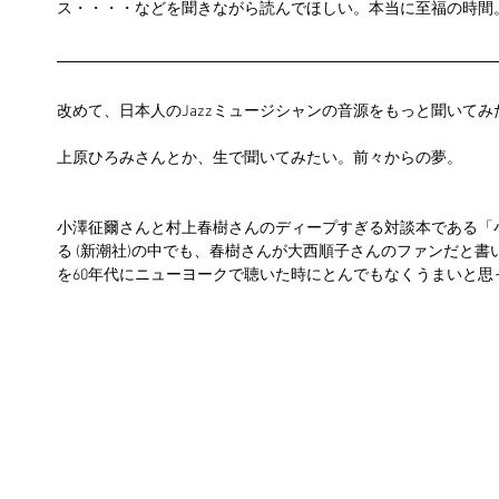
ス・・・・などを聞きながら読んでほしい。本当に至福の時間
改めて、日本人のJazzミュージシャンの音源をもっと聞いてみ
上原ひろみさんとか、生で聞いてみたい。前々からの夢。
小澤征爾さんと村上春樹さんのディープすぎる対談本である「
る (新潮社)の中でも、春樹さんが大西順子さんのファンだと
を60年代にニューヨークで聴いた時にとんでもなくうまいと思