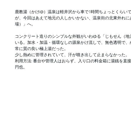
鹿教湯（かけゆ）温泉は軽井沢から車で1時間ちょっとくらい
が、今回はあえて地元の人しかいかない、温泉街の北東外れに
場）」へ。
コンクリート造りのシンプルな外観がいわゆる「じもせん（地
いる。加水・加温・循環なしの源泉かけ流しで、無色透明で、
常に質の良い極上湯だった。
少し熱めに管理されていて、汗が噴き出して止まらなかった。
利用方法: 番台や管理人はおらず、入り口の料金箱に湯銭を直接
円也。