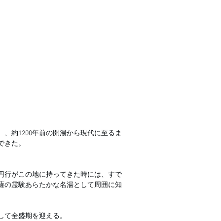
、約1200年前の開湯から現代に至るま
できた。
円行がこの地に持ってきた時には、すで
薩の霊験あらたかな名湯として周囲に知
して全盛期を迎える。