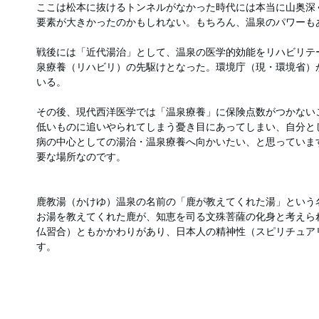
ここは松本に抜けるトンネルがなかった時代には本当に山奥深
要素が大きかったのかもしれない。もちろん、温泉のパワーも
戦後には「近代湯治」として、温泉の医学的効能をリハビリテ
泉療養（リハビリ）の先駆けとなった。環境庁（現・環境省）
いる。
その後、現代西洋医学では「温泉療養」に保険点数がつかない
低いものに追いやられてしまう憂き目にあってしまい、自分と
病の中心としての湯治・温泉療養へ向かいたい、と思っていま
要な場所なのです。
鹿教湯（かけゆ）温泉の名前の「鹿が教えてくれた湯」という
お湯を教えてくれた鹿が、知恵を司る文殊菩薩の化身と考えら
仏習合）ともかかわりがあり、日本人の精神性（スピリチュア
す。