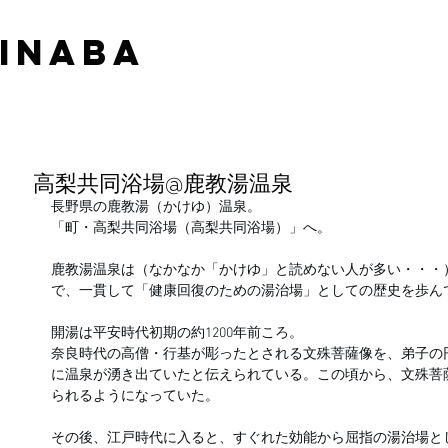
 INABA
高梨共同浴場@鹿教湯温泉
長野県の鹿教湯（かけゆ）温泉。
「町・高梨共同浴場（高梨共同浴場）」へ。
鹿教湯温泉は（なかなか「かけゆ」と読めない人が多い・・・）
で、一貫して「健康回復のための湯治場」としての歴史を歩ん
開湯は平安時代初期の約1200年前ころ。
奈良時代の高僧・行基が彫ったとされる文殊菩薩像を、弟子の
に温泉が湧き出ていたと伝えられている。この頃から、文殊菩
られるようになっていた。
その後、江戸時代に入ると、すぐれた効能から屈指の湯治場と