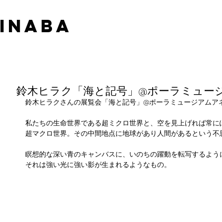
 INABA
鈴木ヒラク「海と記号」@ポーラミュー
鈴木ヒラクさんの展覧会「海と記号」@ポーラミュージアムア
私たちの生命世界である超ミクロ世界と、空を見上げれば常に
超マクロ世界。その中間地点に地球があり人間があるという不
瞑想的な深い青のキャンバスに、いのちの躍動を転写するよう
それは強い光に強い影が生まれるようなもの。