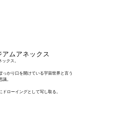
ジアムアネックス
ネックス。
ぽっかり口を開けている宇宙世界と言う
思議。
にドローイングとして写し取る。