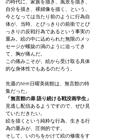
の時代に、家族を描き、風景を描き、
自分を描き、裸婦像を描く、という、
今となっては当たり前のように行為自
体が、当時、とびっきりの前衛でとび
っきりの反戦行為であるという事実の
重み。絵の中に込められた無限のメッ
セージが螺旋の渦のように迫ってき
て、胸が痛んだ。
この痛みこそが、絵から受け取る具体
的な身体性でもあるのだろう。
先週のNHK日曜美術館は、無言館の特
集だった。
「無言館の扉 語り続ける戦没画学生」
見逃し配信あるようですので、ぜひ見
ていただきたい。
絵を描くという純粋な行為、生きる行
為の重みが、圧倒的です。
そして、いのちをかけて絵の修復をす