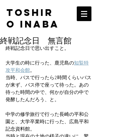
TOSHIR
O INABA
終戦記念日 無言館
終戦記念日で思い出すこと。
大学生の時に行った、鹿児島の
知覧特
攻平和会館
。
当時、バスで行ったら2時間くらいバス
が来ず、バス停で座って待った。あの
待った時間の中で、何かが自分の中で
発酵したんだろう、と。
中学の修学旅行で行った長崎の平和公
園と、大学卒業時に行った、広島平和
記念資料館。
当時と現在の土地の様子の違いに、驚