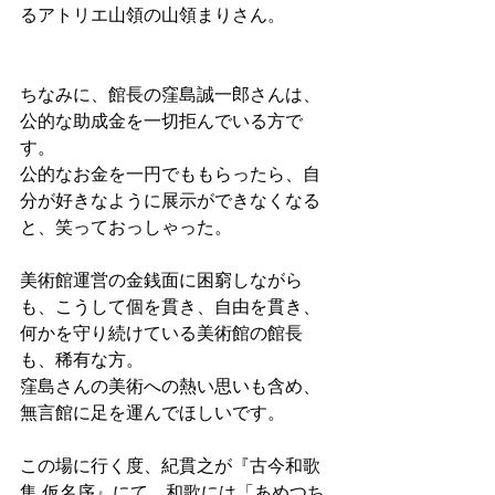
るアトリエ山領の山領まりさん。
ちなみに、館長の窪島誠一郎さんは、
公的な助成金を一切拒んでいる方で
す。
公的なお金を一円でももらったら、自
分が好きなように展示ができなくなる
と、笑っておっしゃった。
美術館運営の金銭面に困窮しながら
も、こうして個を貫き、自由を貫き、
何かを守り続けている美術館の館長
も、稀有な方。
窪島さんの美術への熱い思いも含め、
無言館に足を運んでほしいです。
この場に行く度、紀貫之が『古今和歌
集 仮名序』にて、和歌には「あめつち