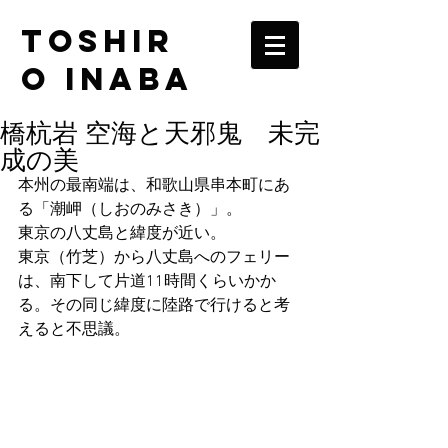
TOSHIR
O INABA
橋杭岩 空海と天邪鬼 未完
成の美
本州の最南端は、和歌山県串本町にあ
る「潮岬（しおのみさき）」。
東京の八丈島と緯度が近い。
東京（竹芝）から八丈島へのフェリー
は、南下して片道11時間くらいかか
る。その同じ緯度に陸路で行けると考
えると不思議。