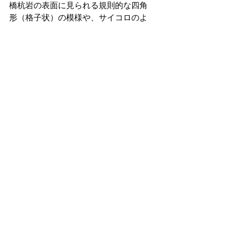
橋杭岩の表面に見られる規則的な四角
形（格子状）の模様や、サイコロのよ
うにカクカクとした四角い割れ目は、
地質学で「方状節理（ほうじょうせつ
り）」と呼ばれる。
マグマが冷却される際にできた自然の
ひび割れ。
この綺麗な四角い割れ目は、人智を超
えた存在がノミで加工した石材のよう
に見えるから不思議だ。