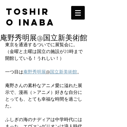
TOSHIR
O INABA
庵野秀明展@国立新美術館
東京を通過するついでに展覧会に。
（金曜と土曜は国立の施設が20時まで
開館している！うれしい！）
一つ目は
庵野秀明展
@
国立新美術館
。
庵野さんの素朴なアニメ愛に溢れた展
示で、漫画（＞アニメ）好きな自分に
とっても、とても幸福な時間を過ごし
た。
ふしぎの海のナディアは中学時代には
まった。エヴァンゲリオンは浪人時代