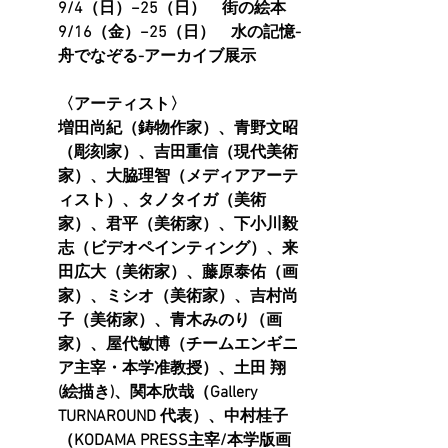
9/4（日）−25（日）　街の絵本
9/16（金）−25（日）　水の記憶-
舟でなぞる-アーカイブ展示
〈アーティスト〉
増田尚紀（鋳物作家）、青野文昭
（彫刻家）、吉田重信（現代美術
家）、大脇理智（メディアアーテ
ィスト）、タノタイガ（美術
家）、君平（美術家）、下小川毅
志（ビデオペインティング）、来
田広大（美術家）、藤原泰佑（画
家）、ミシオ（美術家）、吉村尚
子（美術家）、青木みのり（画
家）、屋代敏博（チームエンギニ
ア主宰・本学准教授）、土田 翔
(絵描き)、関本欣哉（Gallery 
TURNAROUND 代表）、中村桂子
（KODAMA PRESS主宰/本学版画