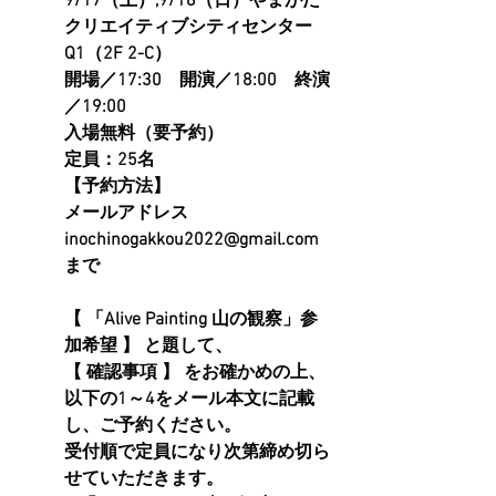
9/17（土）,9/18（日）やまがた
クリエイティブシティセンター　
Q1（2F 2-C）
開場／17:30　開演／18:00　終演
／19:00
入場無料（要予約）
定員：25名
【予約方法】
メールアドレス 
inochinogakkou2022@gmail.com 
まで
【 「Alive Painting 山の観察」参
加希望 】 と題して、
【 確認事項 】 をお確かめの上、
以下の1～4をメール本文に記載
し、ご予約ください。
受付順で定員になり次第締め切ら
せていただきます。