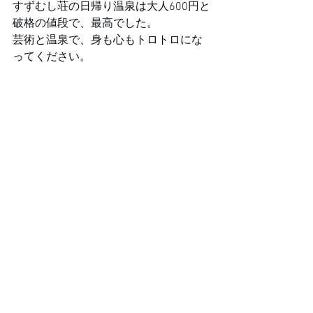
すずむし荘の日帰り温泉は大人600円と
破格の値段で、最高でした。
芸術と温泉で、身も心もトロトロにな
ってください。
すずむし荘
長野県松川村北安曇郡399-8501
https://suzumushisou.jp/