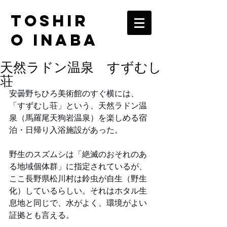
TOSHIR
O INABA
天然ラドン温泉 すずむし
荘
安曇野ちひろ美術館のすぐ横には、
「すずむし荘」という、天然ラドン温
泉（馬羅尾天狗岩温泉）を楽しめる宿
泊・日帰り入浴施設があった。
野生のスズムシは「絶滅のおそれのあ
る地域個体群」に指定されているが、
ここ長野県松川村は鈴虫が自生（野生
化）しているらしい。それはホタル生
息地と同じで、水がよく、環境がよい
証拠とも言える。