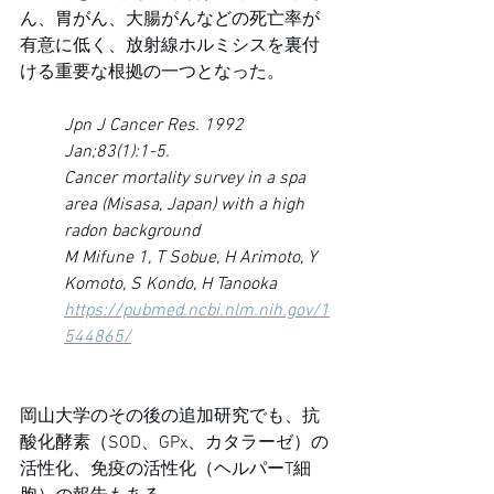
ん、胃がん、大腸がんなどの死亡率が
有意に低く、放射線ホルミシスを裏付
ける重要な根拠の一つとなった。
Jpn J Cancer Res. 1992 
Jan;83(1):1-5.
Cancer mortality survey in a spa 
area (Misasa, Japan) with a high 
radon background
M Mifune 1, T Sobue, H Arimoto, Y 
Komoto, S Kondo, H Tanooka
https://pubmed.ncbi.nlm.nih.gov/1
544865/
岡山大学のその後の追加研究でも、抗
酸化酵素（SOD、GPx、カタラーゼ）の
活性化、免疫の活性化（ヘルパーT細