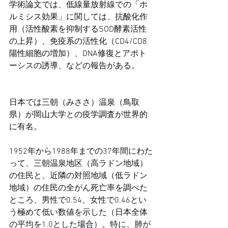
学術論文では、低線量放射線での「ホ
ルミシス効果」に関しては、抗酸化作
用（活性酸素を抑制するSOD酵素活性
の上昇）、免疫系の活性化（CD4/CD8
陽性細胞の増加）、DNA修復とアポト
ーシスの誘導、などの報告がある。
日本では三朝（みささ）温泉（鳥取
県）が岡山大学との疫学調査が世界的
に有名。
1952年から1988年までの37年間にわた
って、三朝温泉地区（高ラドン地域）
の住民と、近隣の対照地域（低ラドン
地域）の住民の全がん死亡率を調べた
ところ、男性で0.54、女性で0.46とい
う極めて低い数値を示した（日本全体
の平均を1.0とした場合）。特に、肺が