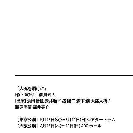
『人魂を届けに』
[作・演出]	前川知大
[出演]	浜田信也 安井順平 盛 隆二 森下 創 大窪人衛 /
藤原季節 篠井英介
［東京公演］5月16日(火)〜6月11日(日)シアタートラム
［大阪公演］6月15日(木)〜18日(日) ABC ホール