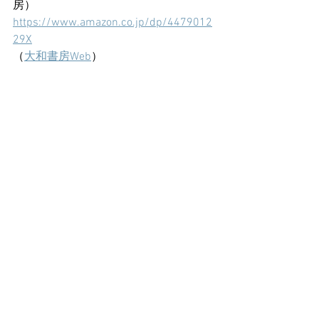
房）
https://www.amazon.co.jp/dp/4479012
29X
（
大和書房Web
）