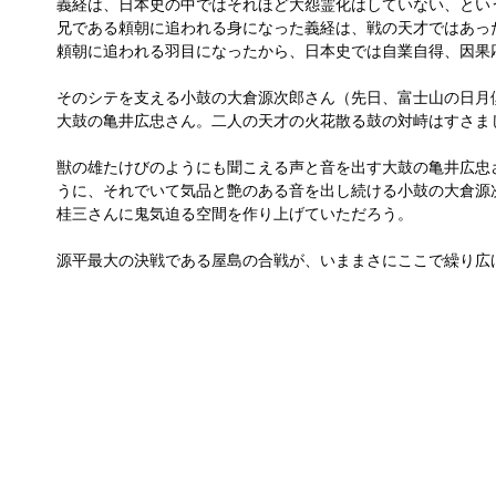
義経は、日本史の中ではそれほど大怨霊化はしていない、とい
兄である頼朝に追われる身になった義経は、戦の天才ではあっ
頼朝に追われる羽目になったから、日本史では自業自得、因果
そのシテを支える小鼓の大倉源次郎さん（先日、富士山の日月
大鼓の亀井広忠さん。二人の天才の火花散る鼓の対峙はすさま
獣の雄たけびのようにも聞こえる声と音を出す大鼓の亀井広忠
うに、それでいて気品と艶のある音を出し続ける小鼓の大倉源
桂三さんに鬼気迫る空間を作り上げていただろう。
源平最大の決戦である屋島の合戦が、いままさにここで繰り広