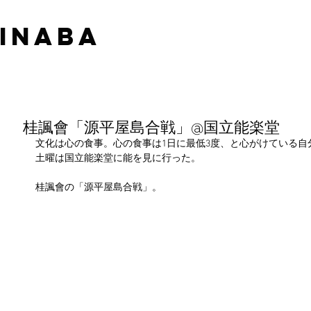
 INABA
桂諷會「源平屋島合戦」@国立能楽堂
文化は心の食事。心の食事は1日に最低3度、と心がけている
土曜は国立能楽堂に能を見に行った。
桂諷會の「源平屋島合戦」。