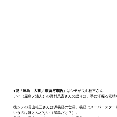
●
能「屋島　大事／奈須与市語」
はシテが長山桂三さん。
アイ（屋島ノ浦人）の野村萬斎さんの語りは、手に汗握る素晴
後シテの長山桂三さんは源義経の亡霊。義経はスーパースター
いうのはほとんどない（屋島だけ？）。