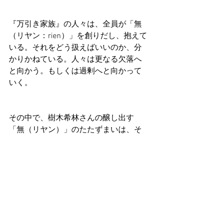
『万引き家族』の人々は、全員が「無
（リヤン：rien）」を創りだし、抱えて
いる。それをどう扱えばいいのか、分
かりかねている。人々は更なる欠落へ
と向かう。もしくは過剰へと向かって
いく。
その中で、樹木希林さんの醸し出す
「無（リヤン）」のたたずまいは、そ
れはそれは見事なもので、惚れ惚れす
る圧倒的な存在感だった。
「無（リヤン）」を引き受けて、「無
（リヤン）」と共に生きる老いの姿
は、高僧のようであった。