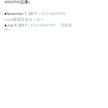
WRAPPIN'記事）
●November 7, 2017：
EGO-WRAPPIN' 
live@新宿文化センター
●July 9, 2017：
EGO-WRAPPIN' 　日比谷
野音Live
●January 23, 2017：
「鼓膜の記憶 
Groove 2」clammbon / EGO-WRAPPIN'
■EGO-WRAPPIN'『GO ACTION』LIVE
2014.7.12 live "Dance,Dance,Dance"@日
比谷野外大音楽堂
https://www.youtube.com/watch?
v=yZ4RioIJ7L8