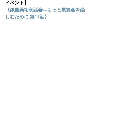
イベント】
《銀座美術夜話会―もっと展覧会を楽
しむために 第11話》
『猪熊弦一郎のおもちゃ箱』刊行＋猪
熊弦一郎展「猫たち」開催記念トーク
イベント＆ライブ
坂本美雨＋稲葉俊郎　モデレーター滝
口明子
にゃんとも素敵な猪熊さん！！ー愛し
ているから描きたい。
小学館より刊行の『猪熊弦一郎のおも
ちゃ箱』、そして現在、Bunkamura 
ザ・ミュージアムで開催中の「猪熊弦
一郎展 猫たち」。今回は、猪熊愛あふ