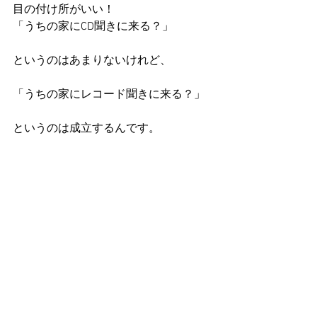
目の付け所がいい！
「うちの家にCD聞きに来る？」
というのはあまりないけれど、
「うちの家にレコード聞きに来る？」
というのは成立するんです。
引っ越した我が家でも、レコードさま
さま（と、本）が、部屋レイアウトの
主役として鎮座されております。
----------
「ダウンロードでは形は残らない。
流れていくだけ・・・
しかし、レコードは形となって残る音