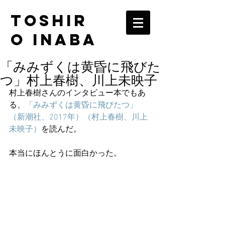
TOSHIR
O INABA
「みみずくは黄昏に飛びた
つ」村上春樹、川上未映子
村上春樹さんのインタビュー本でもあ
る、
「みみずくは黄昏に飛びたつ」
（新潮社、2017年）（村上春樹、川上
未映子）
を読んだ。
本当にほんとうに面白かった。