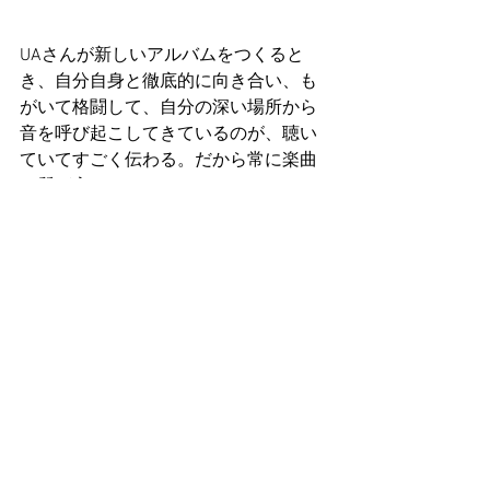
UAさんが新しいアルバムをつくると
き、自分自身と徹底的に向き合い、も
がいて格闘して、自分の深い場所から
音を呼び起こしてきているのが、聴い
ていてすごく伝わる。だから常に楽曲
の質が高くてぶれない。
UAさん自身の存在のルーツと離れてい
ない創造行為は、個性や生き様も包含
したものだ。
そういう態度は音の波動にも質として
畳み込まれ、聴衆にも響いてくるの
だ。
・・・・・・・
横浜市開港記念会館でのLiveは2日間し