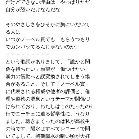
だけどできない理由は　やっぱりただ
自分が恐いだけなんだな
そのやさしさをひそかに胸にいだいて
る人は
いつかノーベル賞でも　もらうつもり
でガンバッてるんじゃないのか」
＝＝＝＝＝＝＝＝＝
という歌詞がありまして、「誰かと関
係を持ちたい」願望が「傷つけたい」
暴力の衝動へと誤変換されてしまう場
合があること、そして「ノーベル賞」
に代表される権威や他者の評価と、倫
理や道徳の源泉というテーマが関係づ
けられており、わたしはこのたったの4
行でニーチェに迫る哲学性に、うなり
ました。聴きまくったのは私が高校生
の時です。陽水はすべてレコードで聞
いてまして、初期陽水の暗い頃が大好