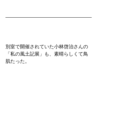
別室で開催されていた小林啓治さんの
「私の風土記展」も、素晴らしくて鳥
肌たった。
熊本市現代美術館 CAMK
ギャラリーⅢ
G3-Vol.148
小材啓治　私の風土記　展（
PDF
）
2023.1.18（水）～2023.3.5（日）