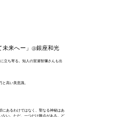
、そして未来へー」@銀座和光
来へー」に立ち寄る。知人の室瀬智彌さんも出
巧と高い美意識。
部にあるわけではなく、聖なる神秘はあ
いない。ただ、一つだけ難点がある。ど