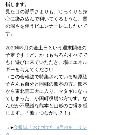
指します。
見た目の派手さよりも、じっくりと身
心に染み込んで利いてくるような、質
の深さを伴うビエンナーレにしたいで
す。
2020年9月の金土日という週末開催の
予定です！どこか（もちろんすべてで
も）遊びに来ていただき、場にエネル
ギーを与えてください！
（この会報誌で特集されている蛯原紘
子さんも自分と同郷の熊本の方。熊本
から東北芸工大に入り、マタギになっ
てしまった！小国町役場の方です。な
んだか不思議な熊本と山形のご縁を感
じます。「熊」つながり？！）
→●
会報誌「おむすび」8号PDF　リン
ク