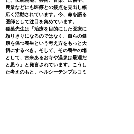
た、伝統芸能、芸術、音楽、民俗学、
農業などにも医療との接点を見出し幅
広く活動されています。今、命を語る
医師として注目を集めています。
稲葉先生は「治療を目的にした医療に
頼りきりになるのではなく、自らの健
康を保つ養生という考え方をもっと大
切にするべき。そして、その養生の場
として、古来あるお寺や温泉は最適だ
と思う」と発言されています。こうし
た考えのもと、ヘルシーテンプルコミ
ュニティにも参画いただけることにな
りました。
ヘルシーテンプルの役割は、治療では
なく健康維持。まずは、稲葉先生の
「健康学」から学んでいきましょう。