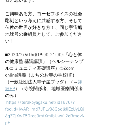
ると思います。
ご興味ある方、ヨーゼフボイスの社会
彫刻という考えに共感する方、そして
仏教の世界が好きな方！、同じ宇宙船
地球号の乗組員として、ご参加くださ
い！
■2020/2/6(Thr)(19:00-21:00):『心と体
の健康塾 基調講演』（ヘルシーテンプ
ルコミュニティ基礎講座）@Zoom 
online講義（まちのお寺の学校HP）
（一般社団法人寺子屋ブッダ）（→
詳
細HP
）（寺院関係者、地域医療関係者
のみ）
https://terakoyagaku.net/id1870/?
fbclid=IwAR1md7JFLv06G6dlkliEzUyLQj
6qZCjXwZ5Oroc0mtXmibUwv12gBmqvN
pE