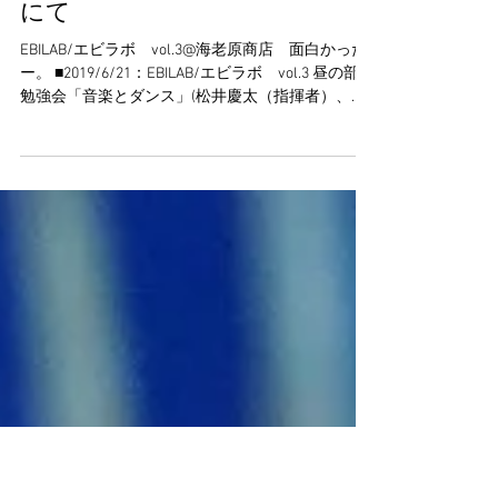
「音楽とダンス」 海老原商店
にて
EBILAB/エビラボ vol.3@海老原商店 面白かった
ー。 ■2019/6/21：EBILAB/エビラボ vol.3 昼の部
勉強会「音楽とダンス」(松井慶太（指揮者）、平
本正宏（作曲家、音楽家）、稲葉俊郎（医師）)@
海老原商店（東京都千代田区神田須田町2-13-5）(...