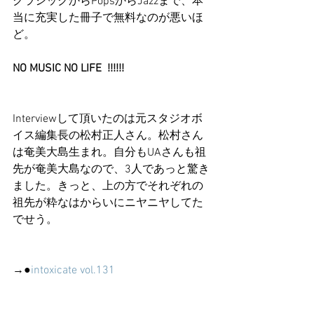
クラシックからPopsからJazzまで、本
当に充実した冊子で無料なのが悪いほ
ど。
NO MUSIC NO LIFE  !!!!!!
Interviewして頂いたのは元スタジオボ
イス編集長の松村正人さん。松村さん
は奄美大島生まれ。自分もUAさんも祖
先が奄美大島なので、3人であっと驚き
ました。きっと、上の方でそれぞれの
祖先が粋なはからいにニヤニヤしてた
でせう。
→●
intoxicate vol.131