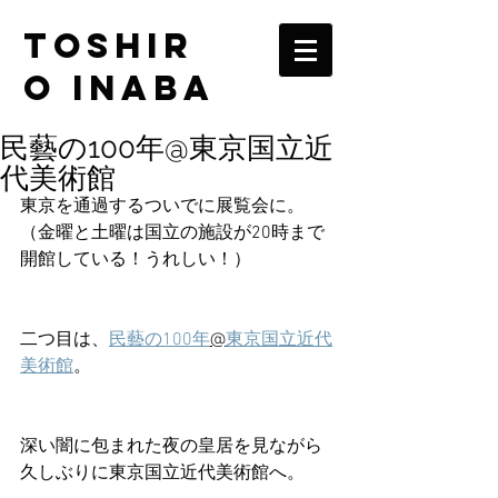
TOSHIR
O INABA
民藝の100年@東京国立近
代美術館
東京を通過するついでに展覧会に。
（金曜と土曜は国立の施設が20時まで
開館している！うれしい！）
二つ目は、
民藝の100年
@
東京国立近代
美術館
。
深い闇に包まれた夜の皇居を見ながら
久しぶりに東京国立近代美術館へ。