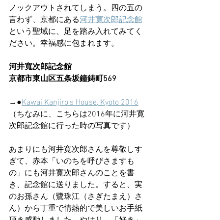
ノックアウトされてしまう。四の五の
言わず、京都にある
河井寛次郎記念館
という聖域に、足を踏み入れてみてく
ださい。幸福感に包まれます。
河井寬次郎記念館
京都市東山区五条坂鐘鋳町569
→●
Kawai Kanjiro's House, Kyoto 2016
（ちなみに、こちらは2016年に河井寛
次郎記念館に行った時の写真です）
あまりにも河井寛次郎さんを尊敬しす
ぎて、赤本「いのちを呼びさますも
の」にも河井寛次郎さんのことを書
き、記念館に送りました。すると、実
のお孫さん（鷺珠江（さぎたまえ）さ
ん）から丁重で情熱的で美しいお手紙