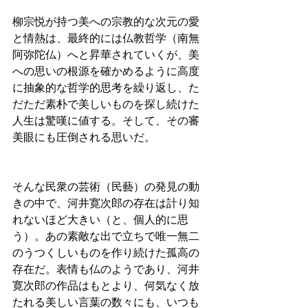
柳宗悦が持つ美への宗教的な次元の愛
と情熱は、最終的には仏教哲学（南無
阿弥陀仏）へと昇華されていくが、美
への思いの根源を確かめるように高度
に抽象的な哲学的思考を繰り返し、た
だただ素朴で美しいものを探し続けた
人生は驚嘆に値する。そして、その審
美眼にも圧倒される思いだ。
そんな民衆の芸術（民藝）の発見の動
きの中で、河井寛次郎の存在は計り知
れないほど大きい（と、個人的に思
う）。あの素敵な出で立ちで唯一無二
のうつくしいものを作り続けた孤高の
存在だ。表情も仏のようであり、河井
寛次郎の作品はもとより、何気なく放
たれる美しい言葉の数々にも、いつも