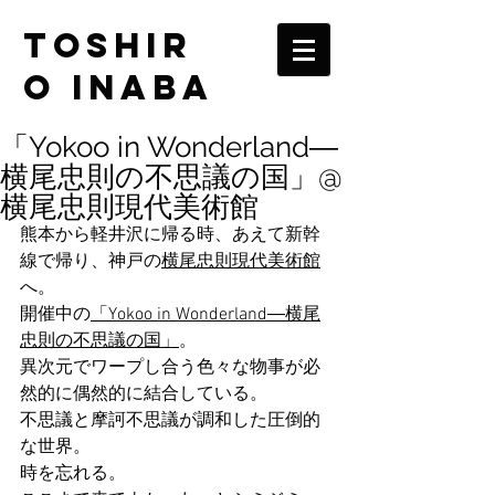
TOSHIR
O INABA
「Yokoo in Wonderland―
横尾忠則の不思議の国」@
横尾忠則現代美術館
熊本から軽井沢に帰る時、あえて新幹
線で帰り、神戸の
横尾忠則現代美術館
へ。
開催中の
「Yokoo in Wonderland―横尾
忠則の不思議の国」
。
異次元でワープし合う色々な物事が必
然的に偶然的に結合している。
不思議と摩訶不思議が調和した圧倒的
な世界。
時を忘れる。