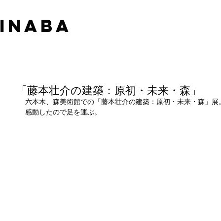
 INABA
「藤本壮介の建築：原初・未来・森」
六本木、森美術館での「藤本壮介の建築：原初・未来・森」展
感動したので足を運ぶ。