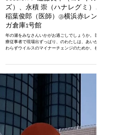
great journey 6th - talk
session： 近藤良平（コンドル
ズ）、永積 崇（ハナレグミ）、
稲葉俊郎（医師）@横浜赤レン
ガ倉庫1号館
年の瀬をみなさんいかがお過ごしでしょうか。 医
療従事者で現場出ずっぱり、のわたしは、あいか
わらずウイルスのマイナーチェンジのためか、も
のすごい勢いで感染拡大しているのをヤレヤレと
見ながら、この微小な生命体の生命力に感心しな
がら、朝から晩まで寒風吹き荒れる軽井沢の野外
での診療...