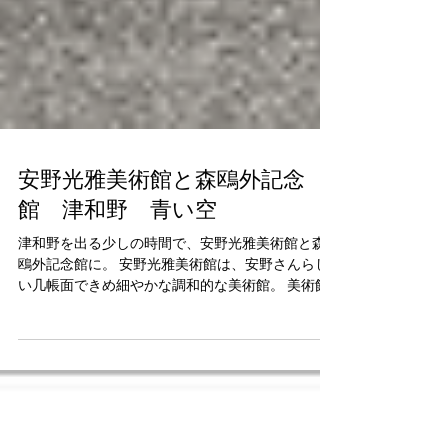
安野光雅美術館と森鴎外記念
館 津和野 青い空
津和野を出る少しの時間で、安野光雅美術館と森
鴎外記念館に。 安野光雅美術館は、安野さんらし
い几帳面できめ細やかな調和的な美術館。 美術館
っぽくなく、童心に戻り人生を学びなおす学校の
ような場として空間だった。 空間に満ちた清潔
感、ポスターの張り方、配置・順番・間、など、
すべて...