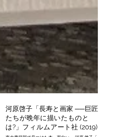
河原啓子「長寿と画家 ──巨匠