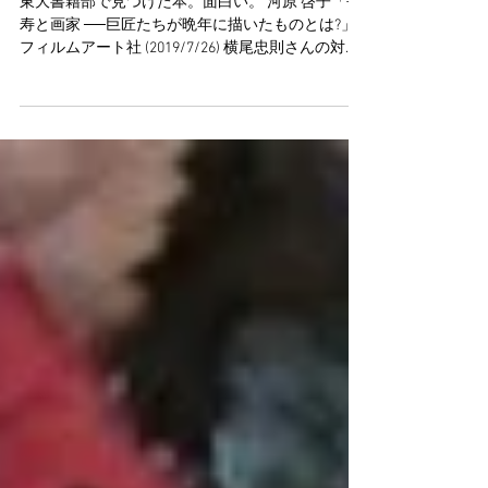
たちが晩年に描いたものと
は?」フィルムアート社 (2019)
東大書籍部で見つけた本。面白い。 河原 啓子「長
寿と画家 ──巨匠たちが晩年に描いたものとは?」
フィルムアート社 (2019/7/26) 横尾忠則さんの対談
集「創造&老年 横尾忠則と9人の生涯現役クリエー
ターによる対談集」SBクリエイティブ...