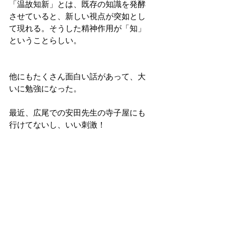
「温故知新」とは、既存の知識を発酵
させていると、新しい視点が突如とし
て現れる。そうした精神作用が「知」
ということらしい。
他にもたくさん面白い話があって、大
いに勉強になった。
最近、広尾での安田先生の寺子屋にも
行けてないし、いい刺激！
藤田 一照さんの「ブッダが教える愉快
な生き方」も同時発売で、「愉快に生
きること」。これは今自分が芸術とは
なぜ必要なのか、でいつも感じている
こと。