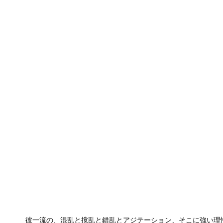
彼一流の、混乱と撹乱と錯乱とアジテーション、そこに強い理