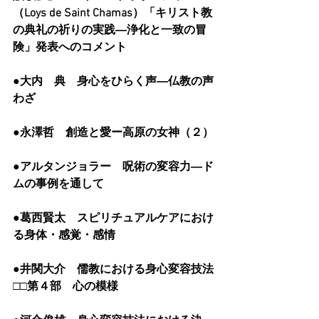
（Loys de Saint Chamas）「キリスト教
の典礼の祈りの実践―浄化と一致の冒
険」発表へのコメント
●大内　典　身心をひらく声―仏教の声
わざ
●永澤哲　創造と愛ー高原の女神（２）
●アルタンジョラー　呪術の変容力―ド
ムの事例を通して
●葛西賢太　スピリチュアルケアにおけ
る身体・感覚・感情
●井関大介　儒教における身心変容技法
□□第４部　心の模様