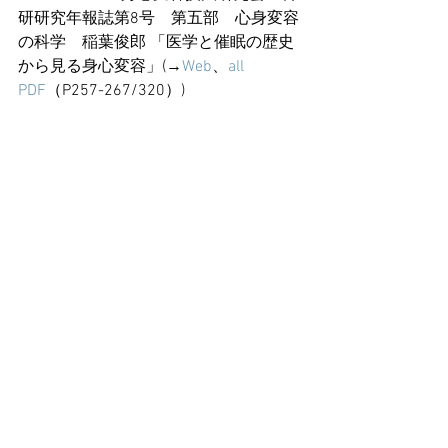
研研究年報誌第8号　第五部　心身変容
の科学　稲葉俊郎 「医学と催眠の歴史
から見る身心変容」(→
Web
、
all  
PDF
（P257-267/320）)