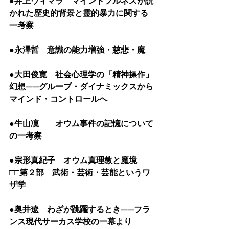
●井上ウィマラ　マインドフルネスが説
かれた歴史的背景と霊的暴力に関する
一考察
●永澤哲　意識の能力増強・慈悲・魔
●大田俊寛　社会心理学の「精神操作」
幻想——グループ・ダイナミックスから
マインド・コントロールへ
●牛山凜　　オウム事件の記憶について
の一考察
●宗形真紀子　オウム真理教と魔境
□□第２部　武術・芸術・芸能というワ
ザ学
●奥井遼　わざが跳躍するとき——フラ
ンス現代サーカス学校の一幕より