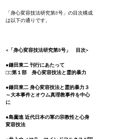
「身心変容技法研究第8号」の目次構成
は以下の通りです。
<「身心変容技法研究第8号」　目次>
●鎌田東二 刊行にあたって
□□第１部　身心変容技法と霊的暴力
●鎌田東二 身心変容技法と霊的暴力３
～大本事件とオウム真理教事件を中心
に
●島薗進 近代日本の軍の宗教性と心身
変容技法