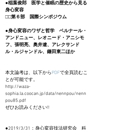
●稲葉俊郎　医学と催眠の歴史から見る
身心変容
□□第６部　国際シンポジウム
●身心変容のワザと哲学　ベルナール・
アンドニュー、レオニード・アニシモ
フ、張明亮、奥井遼、アレクサンド
ル・ルジャンドル、鎌田東二ほか
本文論考は、以下から
PDF
で全頁読むこ
とが可能です。
http://waza-
sophia.la.coocan.jp/data/nennpou/nenn
pou85.pdf
ぜひお読みください!!
●2019/3/31：身心変容技法研究会　科