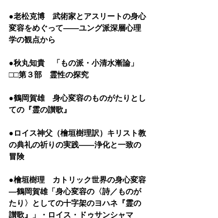
●老松克博　武術家とアスリートの身心
変容をめぐって――ユング派深層心理
学の観点から
●秋丸知貴　「もの派・小清水漸論」
□□第３部　霊性の探究
●鶴岡賀雄　身心変容のものがたりとし
ての『霊の讃歌』
●ロイス神父（檜垣樹理訳）キリスト教
の典礼の祈りの実践――浄化と一致の
冒険
●檜垣樹理　カトリック世界の身心変容
―鶴岡賀雄「身心変容の〈詩／ものが
たり〉としての十字架のヨハネ『霊の
讃歌』」・ロイス・ドゥサンシャマ