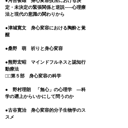
●河合俊雄　身心変容技法における決
定・未決定の緊張関係と逆説——心理療
法と現代の意識の関わりから
●津城寛文　身心変容における陶酔と覚
醒
●桑野　萌　祈りと身心変容
●熊野宏昭　マインドフルネスと認知行
動療法
□□第５部　身心変容の科学
●　野村理朗　「無心」の心理学　―科
学の遡上からいかにして問うのか
●古谷寛治　身心変容的分子生物学のス
スメ