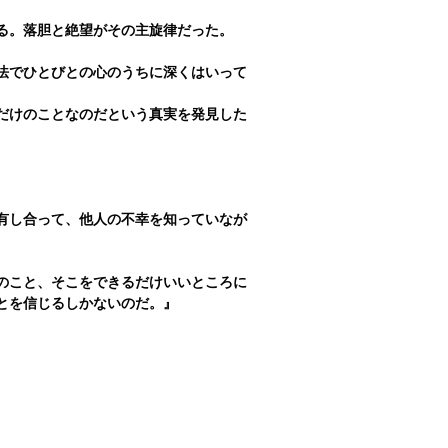
る。落胆と絶望がその主旋律だった。　
法でひとびとの心のうちに深くはいって
。
だけのことなのだという真実を発見した
有し合って、他人の不幸を知っていなが
のこと、そこをできるだけいいところに
とを信じるしかないのだ。』