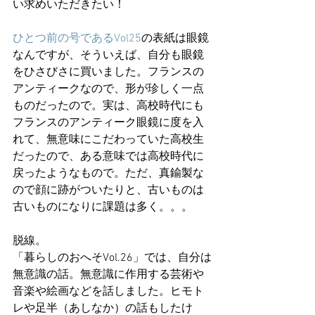
い求めいただきたい！
ひとつ前の号であるVol25
の表紙は眼鏡
なんですが、そういえば、自分も眼鏡
をひさびさに買いました。フランスの
アンティークなので、形が珍しく一点
ものだったので。実は、高校時代にも
フランスのアンティーク眼鏡に度を入
れて、無意味にこだわっていた高校生
だったので、ある意味では高校時代に
戻ったようなもので。ただ、真鍮製な
ので顔に跡がついたりと、古いものは
古いものになりに課題は多く。。。
脱線。
「暮らしのおへそVol.26」では、自分は
無意識の話。無意識に作用する芸術や
音楽や絵画などを話しました。ヒモト
レや足半（あしなか）の話もしたけ