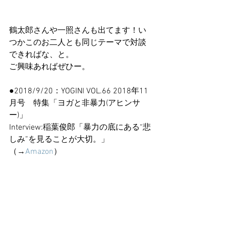
鶴太郎さんや一照さんも出てます！い
つかこのお二人とも同じテーマで対談
できればな、と。
ご興味あればぜひー。
●2018/9/20：YOGINI VOL.66 2018年11
月号　特集「ヨガと非暴力(アヒンサ
ー)」　
Interview:稲葉俊郎「暴力の底にある“悲
しみ”を見ることが大切。」
（→
Amazon
）