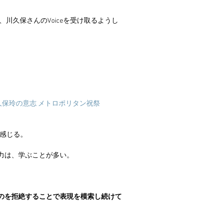
aに行き、川久保さんのVoiceを受け取るようし
arçons　川久保玲の意志 メトロポリタン祝祭  
を感じる。
力は、学ぶことが多い。
のを拒絶することで表現を模索し続けて