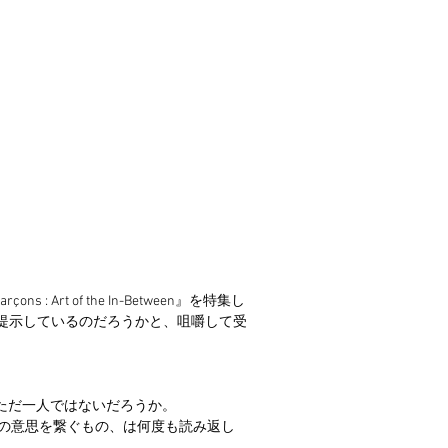
s : Art of the In-Between』を特集し
提示しているのだろうかと、咀嚼して受
さんただ一人ではないだろうか。
CONS 未来への意思を繋ぐもの、は何度も読み返し