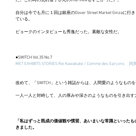
た。この時の北村道子さんのInterviewもすごかった）。
自分は今でも月に１回は銀座のDover Street Market Ginz
ている。　
ビョークのインタビューも秀逸だった。素敵な女性だ。
●SWITCH Vol.35 No.7　
MET EXHIBITS STORIES Rei Kawakubo / Comme des G
改めて、「SWITCH」という雑誌からは、人間愛のようなもの
一人一人と対峙して、人の厚みや深さのようなものを引き出す
「私はずっと既成の価値観や慣習、あいまいな常識といったも
きました。