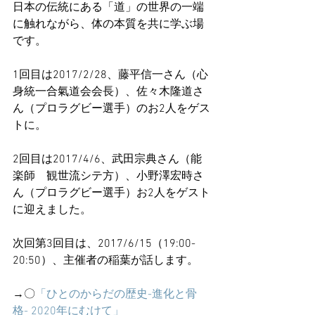
日本の伝統にある「道」の世界の一端
に触れながら、体の本質を共に学ぶ場
です。
1回目は2017/2/28、藤平信一さん（心
身統一合氣道会会長）、佐々木隆道さ
ん（プロラグビー選手）のお2人をゲス
トに。
2回目は2017/4/6、武田宗典さん（能
楽師　観世流シテ方）、小野澤宏時さ
ん（プロラグビー選手）お2人をゲスト
に迎えました。
次回第3回目は、2017/6/15（19:00-
20:50）、主催者の稲葉が話します。
→〇
「ひとのからだの歴史-進化と骨
格- 2020年にむけて」