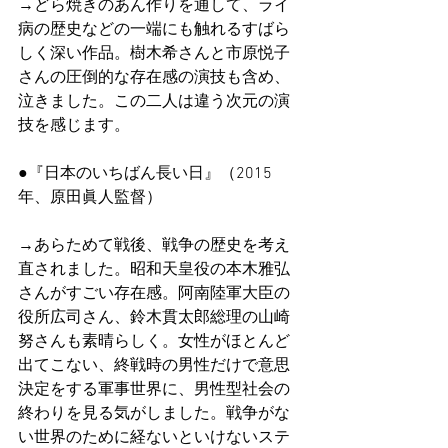
→どら焼きのあん作りを通して、ライ
病の歴史などの一端にも触れるすばら
しく深い作品。樹木希さんと市原悦子
さんの圧倒的な存在感の演技も含め、
泣きました。この二人は違う次元の演
技を感じます。
●『日本のいちばん長い日』（2015
年、原田眞人監督）
→あらためて戦後、戦争の歴史を考え
直されました。昭和天皇役の本木雅弘
さんがすごい存在感。阿南陸軍大臣の
役所広司さん、鈴木貫太郎総理の山崎
努さんも素晴らしく。女性がほとんど
出てこない、終戦時の男性だけで意思
決定をする軍事世界に、男性型社会の
終わりを見る気がしました。戦争がな
い世界のために経ないといけないステ