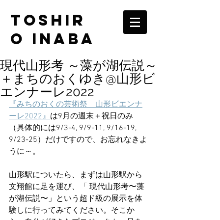
TOSHIR
O INABA
現代山形考 ～藻が湖伝説～
＋まちのおくゆき@山形ビ
エンナーレ2022
『みちのおくの芸術祭　山形ビエンナ
ーレ2022』
は9月の週末＋祝日のみ
（具体的には9/3-4, 9/9-11, 9/16-19, 
9/23-25）だけですので、お忘れなきよ
うに～。
山形駅についたら、まずは山形駅から
文翔館に足を運び、「 現代山形考〜藻
が湖伝説〜」という超ド級の展示を体
験しに行ってみてください。そこか