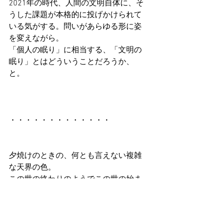
2021年の時代、人間の文明自体に、そ
うした課題が本格的に投げかけられて
いる気がする。問いがあらゆる形に姿
を変えながら。
「個人の眠り」に相当する、「文明の
眠り」とはどういうことだろうか、
と。
・・・・・・・・・・・・・
夕焼けのときの、何とも言えない複雑
な天界の色。
この世の終わりのようでこの世の始ま
りのような色そのもののエネルギー。
こうした空を見て、ふと頭に浮かんで
きたこと。